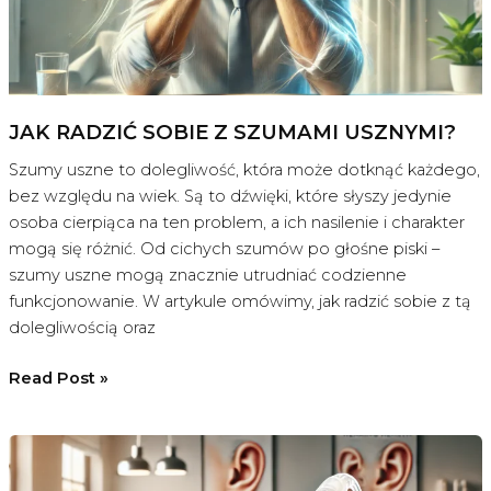
JAK RADZIĆ SOBIE Z SZUMAMI USZNYMI?
Szumy uszne to dolegliwość, która może dotknąć każdego,
bez względu na wiek. Są to dźwięki, które słyszy jedynie
osoba cierpiąca na ten problem, a ich nasilenie i charakter
mogą się różnić. Od cichych szumów po głośne piski –
szumy uszne mogą znacznie utrudniać codzienne
funkcjonowanie. W artykule omówimy, jak radzić sobie z tą
dolegliwością oraz
jak
Read Post »
radzić
sobie
z
szumami