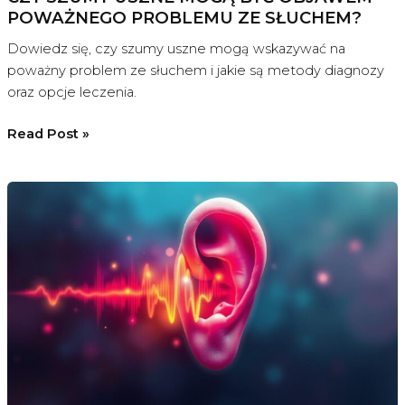
POWAŻNEGO PROBLEMU ZE SŁUCHEM?
Dowiedz się, czy szumy uszne mogą wskazywać na
poważny problem ze słuchem i jakie są metody diagnozy
oraz opcje leczenia.
Czy
Read Post »
szumy
uszne
mogą
być
objawem
poważnego
problemu
ze
słuchem?