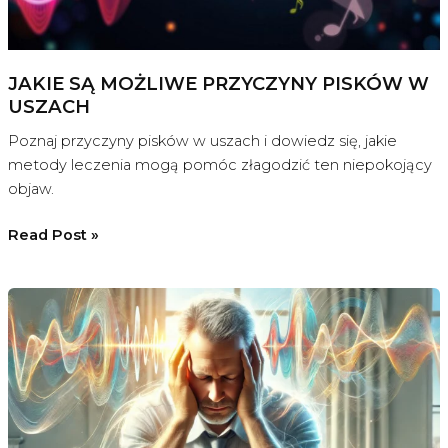
JAKIE SĄ MOŻLIWE PRZYCZYNY PISKÓW W
USZACH
Poznaj przyczyny pisków w uszach i dowiedz się, jakie
metody leczenia mogą pomóc złagodzić ten niepokojący
objaw.
Jakie
Read Post »
są
możliwe
przyczyny
pisków
w
uszach