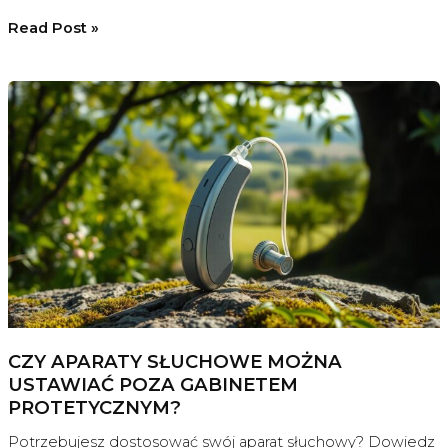
Jak
Read Post »
skutecznie
zarządzać
piskami
w
uszach
CZY APARATY SŁUCHOWE MOŻNA
USTAWIAĆ POZA GABINETEM
PROTETYCZNYM?
Potrzebujesz dostosować swój aparat słuchowy? Dowiedz