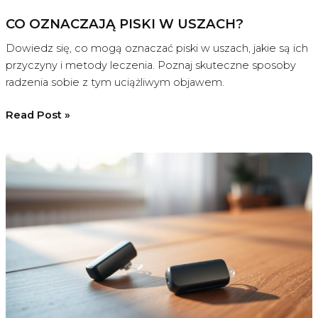
CO OZNACZAJĄ PISKI W USZACH?
Dowiedz się, co mogą oznaczać piski w uszach, jakie są ich
przyczyny i metody leczenia. Poznaj skuteczne sposoby
radzenia sobie z tym uciążliwym objawem.
Co
Read Post »
oznaczają
piski
w
uszach?