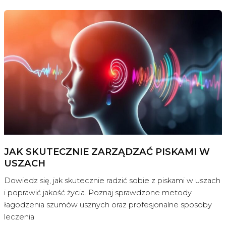
sposób
dbać
o
higienę
uszu
u
dzieci?
JAK SKUTECZNIE ZARZĄDZAĆ PISKAMI W
USZACH
Dowiedz się, jak skutecznie radzić sobie z piskami w uszach
i poprawić jakość życia. Poznaj sprawdzone metody
łagodzenia szumów usznych oraz profesjonalne sposoby
leczenia