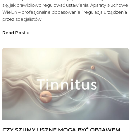
się, jak prawidłowo regulować ustawienia. Aparaty słuchowe
Wieluń – profesjonalne dopasowanie i regulacja urządzenia
przez specjalistów
Czy
Read Post »
aparaty
słuchowe
można
ustawiać
poza
gabinetem
protetycznym?
CZY SZUMY USZNE MOGĄ BYĆ OBJAWEM