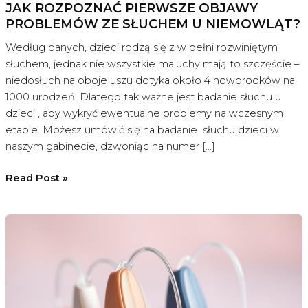
JAK ROZPOZNAĆ PIERWSZE OBJAWY
PROBLEMÓW ZE SŁUCHEM U NIEMOWLĄT?
Według danych, dzieci rodzą się z w pełni rozwiniętym
słuchem, jednak nie wszystkie maluchy mają to szczęście –
niedosłuch na oboje uszu dotyka około 4 noworodków na
1000 urodzeń. Dlatego tak ważne jest badanie słuchu u
dzieci , aby wykryć ewentualne problemy na wczesnym
etapie. Możesz umówić się na badanie słuchu dzieci w
naszym gabinecie, dzwoniąc na numer […]
Jak
Read Post »
rozpoznać
pierwsze
objawy
problemów
ze
słuchem
u