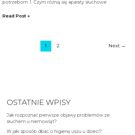
potrzebom. 1. Czym różnią się aparaty słuchowe
aparat
Read Post »
słuchowy
ładowalny
czy
Post
klasyczny?
1
2
Next
→
pagination
OSTATNIE WPISY
Jak rozpoznać pierwsze objawy problemów ze
słuchem u niemowląt?
W jaki sposób dbać o higienę uszu u dzieci?