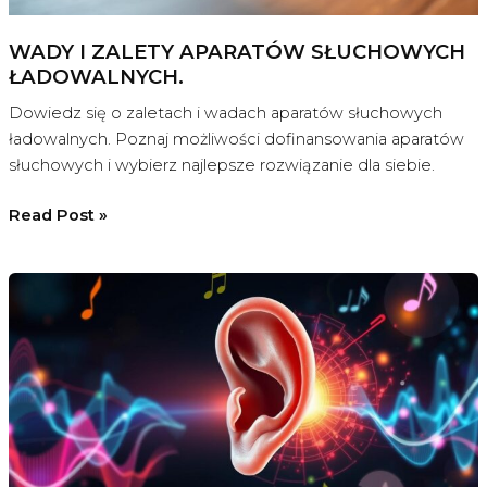
WADY I ZALETY APARATÓW SŁUCHOWYCH
ŁADOWALNYCH.
Dowiedz się o zaletach i wadach aparatów słuchowych
ładowalnych. Poznaj możliwości dofinansowania aparatów
słuchowych i wybierz najlepsze rozwiązanie dla siebie.
Wady
Read Post »
i
zalety
aparatów
słuchowych
ładowalnych.