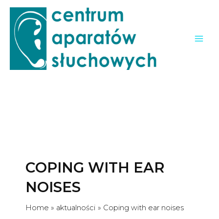
modal-check
Skip
to
content
Mai
Men
COPING WITH EAR
NOISES
Home
aktualności
Coping with ear noises