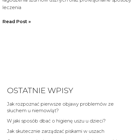
leczenia
Jak
Read Post »
skutecznie
zarządzać
piskami
w
uszach
OSTATNIE WPISY
Jak rozpoznać pierwsze objawy problemów ze
słuchem u niemowląt?
W jaki sposób dbać o higienę uszu u dzieci?
Jak skutecznie zarządzać piskami w uszach