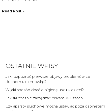
Czy
Read Post »
szumy
uszne
mogą
być
objawem
poważnego
problemu
ze
OSTATNIE WPISY
słuchem?
Jak rozpoznać pierwsze objawy problemów ze
słuchem u niemowląt?
W jaki sposób dbać o higienę uszu u dzieci?
Jak skutecznie zarządzać piskami w uszach
Czy aparaty słuchowe można ustawiać poza gabinetem