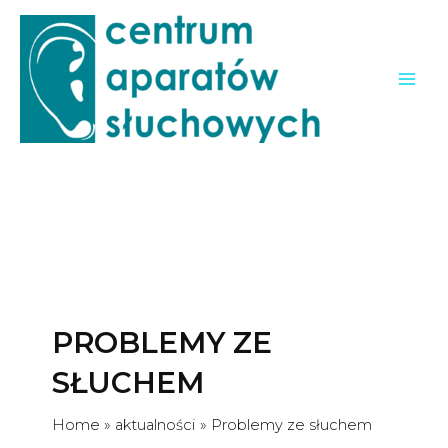
modal-check
Skip
to
content
Mai
Men
PROBLEMY ZE
SŁUCHEM
Home
aktualności
Problemy ze słuchem