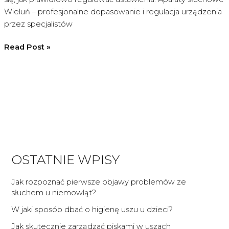
Wieluń – profesjonalne dopasowanie i regulacja urządzenia
przez specjalistów
Czy
Read Post »
aparaty
słuchowe
można
ustawiać
poza
gabinetem
protetycznym?
OSTATNIE WPISY
Jak rozpoznać pierwsze objawy problemów ze
słuchem u niemowląt?
W jaki sposób dbać o higienę uszu u dzieci?
Jak skutecznie zarządzać piskami w uszach