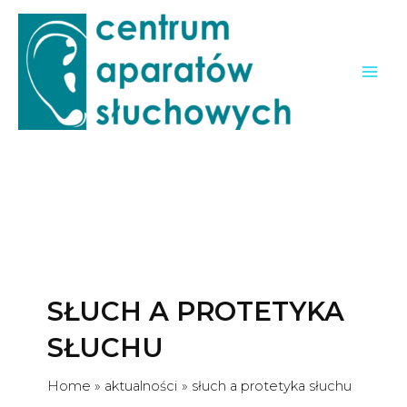
modal-check
Skip
to
content
Mai
Men
SŁUCH A PROTETYKA
SŁUCHU
Home
aktualności
słuch a protetyka słuchu