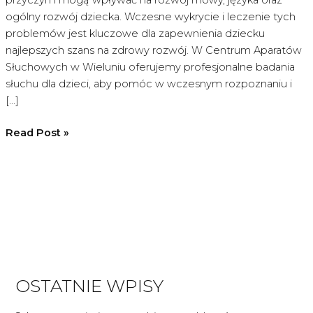
ogólny rozwój dziecka. Wczesne wykrycie i leczenie tych
problemów jest kluczowe dla zapewnienia dziecku
najlepszych szans na zdrowy rozwój. W Centrum Aparatów
Słuchowych w Wieluniu oferujemy profesjonalne badania
słuchu dla dzieci, aby pomóc w wczesnym rozpoznaniu i
[…]
Jakie
Read Post »
są
najczęstsze
przyczyny
problemów
ze
słuchem
u
dzieci?
OSTATNIE WPISY
Badanie
słuchu