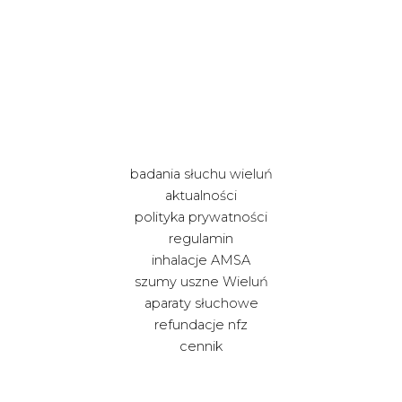
sklepów internetowych
webrix.pl
badania słuchu wieluń
aktualności
polityka prywatności
regulamin
inhalacje AMSA
szumy uszne Wieluń
aparaty słuchowe
refundacje nfz
cennik