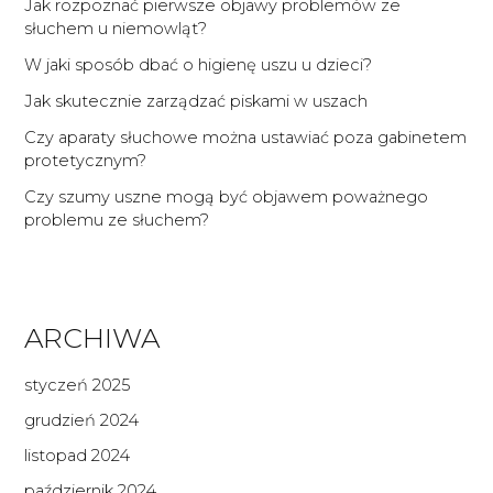
u
Jak rozpoznać pierwsze objawy problemów ze
słuchem u niemowląt?
dzieci
w
W jaki sposób dbać o higienę uszu u dzieci?
Wieluniu.
Jak skutecznie zarządzać piskami w uszach
Czy aparaty słuchowe można ustawiać poza gabinetem
protetycznym?
Czy szumy uszne mogą być objawem poważnego
problemu ze słuchem?
ARCHIWA
styczeń 2025
grudzień 2024
listopad 2024
październik 2024