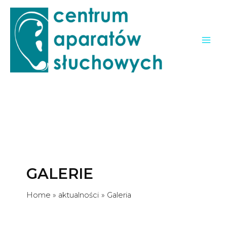
modal-check
Skip
to
content
Mai
Men
GALERIE
Home
aktualności
Galeria